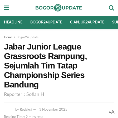
HEADLINE
BOGOR24UPDATE
CIANJUR24UPDATE
SU
Home
Bogor24update
Jabar Junior League
Grassroots Rampung,
Sejumlah Tim Tatap
Championship Series
Bandung
Reporter : Sofian H
by
Redaksi
3 November 2025
A
A
Reading Time: 2 mins read