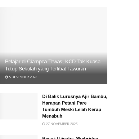
Pelajar di Ciampea Tewas, KCD Tak Kuasa
Tutup Sekolah yang Terlibat Tawuran
6 DESEMBER 2023
Di Balik Lurusnya Ajir Bambu,
Harapan Petani Pare
Tumbuh Meski Lelah Kerap
Menabuh
27 NOVEMBER 2025
Besok Ujicoba, Skybridge