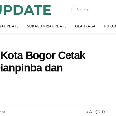
24UPDATE
SUKABUMI24UPDATE
OLAHRAGA
HUKUM
Kota Bogor Cetak
ianpinba dan
A
0
A
read