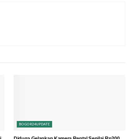
BOGOR24UPDATE
i
Diduga Gelapkan Kamera Rental Senilai Rp200