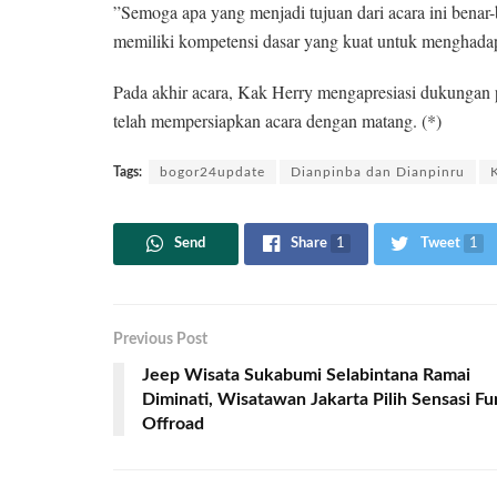
​”Semoga apa yang menjadi tujuan dari acara ini ben
memiliki kompetensi dasar yang kuat untuk menghada
​Pada akhir acara, Kak Herry mengapresiasi dukungan p
telah mempersiapkan acara dengan matang. (*)
Tags:
bogor24update
Dianpinba dan Dianpinru
Send
Share
1
Tweet
1
Previous Post
Jeep Wisata Sukabumi Selabintana Ramai
Diminati, Wisatawan Jakarta Pilih Sensasi Fu
Offroad