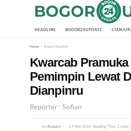
HEADLINE
BOGOR24UPDATE
CIANJUR
Home
Bogor24update
Kwarcab Pramuka 
Pemimpin Lewat D
Dianpinru
Reporter : Sofian
by
Redaksi
14 Mei 2026
Reading Time: 2 mins 