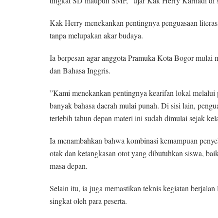
tingkat SD maupun SMP,” ujar Kak Herry Karnadi di se
​Kak Herry menekankan pentingnya penguasaan literasi
tanpa melupakan akar budaya.
Ia berpesan agar anggota Pramuka Kota Bogor mulai m
dan Bahasa Inggris.
​”Kami menekankan pentingnya kearifan lokal melalui
banyak bahasa daerah mulai punah. Di sisi lain, pengu
terlebih tahun depan materi ini sudah dimulai sejak kel
​Ia menambahkan bahwa kombinasi kemampuan penyele
otak dan ketangkasan otot yang dibutuhkan siswa, bai
masa depan.
​Selain itu, ia juga memastikan teknis kegiatan berjalan
singkat oleh para peserta.