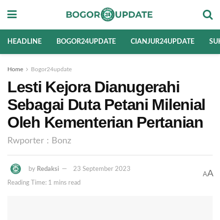
HEADLINE
BOGOR24UPDATE
CIANJUR24UPDATE
SU
Home
Bogor24update
Lesti Kejora Dianugerahi
Sebagai Duta Petani Milenial
Oleh Kementerian Pertanian
Rwporter : Bonz
by
Redaksi
23 September 2023
A
A
Reading Time: 1 mins read