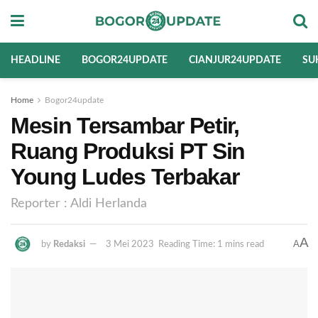
HEADLINE
BOGOR24UPDATE
CIANJUR24UPDATE
SU
Home
Bogor24update
Mesin Tersambar Petir,
Ruang Produksi PT Sin
Young Ludes Terbakar
Reporter : Aldi Herlanda
A
A
by
Redaksi
3 Mei 2023
Reading Time: 1 mins read