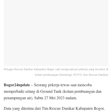
Petugas Rescue Damkar Kabupaten Bogor saat mengevakuasi pekerja yang tercebur di
kolam pembuangan (Glonteng). (FOTO: Doc Rescue Damkar)
Bogor24update
– Seorang pekerja tewas saat mencoba
memperbaiki selang di Ground Tank (kolam pembuangan dan
penampungan air), Sabtu 27 Mei 2023 malam.
Data yang diterima dari Tim Rescue Damkar Kabupaten Bogor,