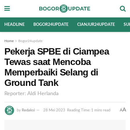
HEADLINE
BOGOR24UPDATE
CIANJUR24UPDATE
SU
Home
Bogor24update
Pekerja SPBE di Ciampea
Tewas saat Mencoba
Memperbaiki Selang di
Ground Tank
Reporter: Aldi Herlanda
A
A
by
Redaksi
28 Mei 2023
Reading Time: 1 mins read