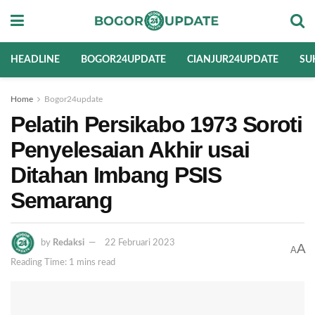
HEADLINE
BOGOR24UPDATE
CIANJUR24UPDATE
SU
Home
Bogor24update
Pelatih Persikabo 1973 Soroti
Penyelesaian Akhir usai
Ditahan Imbang PSIS
Semarang
by
Redaksi
22 Februari 2023
A
A
Reading Time: 1 mins read