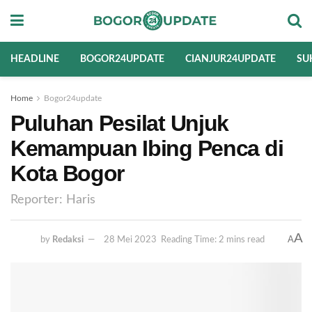
HEADLINE
BOGOR24UPDATE
CIANJUR24UPDATE
SU
Home
Bogor24update
Puluhan Pesilat Unjuk
Kemampuan Ibing Penca di
Kota Bogor
Reporter: Haris
A
A
by
Redaksi
28 Mei 2023
Reading Time: 2 mins read