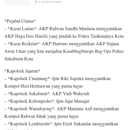
4 AGUSTUS 2026
*Pejabat Utama*
– *Kasat Lantas*: AKP Ridwan Sandhi Maulana menggantikan
AKP Haga Deo Harefa yang pindah ke Polres Tasikmalaya Kota
– *Kasat Reskrim*: AKP Hartono menggantikan AKP Sujana
Awin Umar yang kini menjabat Kasubbagbinops Bag Ops Polres
Sukabumi Kota
*Kapolsek Jajaran*
– *Kapolsek Citamiang*: Iptu Riki Saputra menggantikan
Kompol Heri Hermawan yang purna tugas
– *Kapolsek Sukabumi*: AKP Yudi Wahyudi
– *Kapolsek Kebonpedes*: Iptu Jajat Munajat
– *Kapolsek Warudoyong*: AKP Maulana Arif menggantikan
Kompol Ridwan Ishak yang purna tugas
– *Kapolsek Lembursitu*: Iptu Erick Sukandar menggantikan