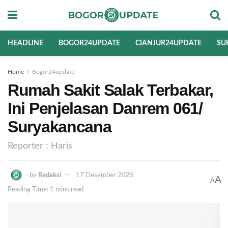
HEADLINE
BOGOR24UPDATE
CIANJUR24UPDATE
SU
Home
Bogor24update
Rumah Sakit Salak Terbakar,
Ini Penjelasan Danrem 061/
Suryakancana
Reporter : Haris
by
Redaksi
17 Desember 2025
A
A
Reading Time: 1 mins read