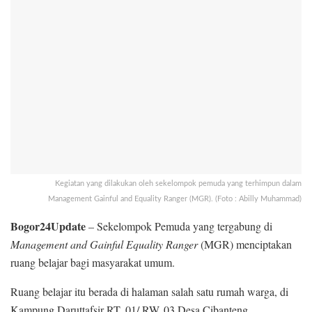
Kegiatan yang dilakukan oleh sekelompok pemuda yang terhimpun dalam
Management Gainful and Equality Ranger (MGR). (Foto : Abilly Muhammad)
Bogor24Update
– Sekelompok Pemuda yang tergabung di
Management and Gainful Equality Ranger
(MGR) menciptakan
ruang belajar bagi masyarakat umum.
Ruang belajar itu berada di halaman salah satu rumah warga, di
Kampung Daruttafsir RT. 01/ RW. 03 Desa Cibanteng,