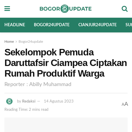
HEADLINE
BOGOR24UPDATE
CIANJUR24UPDATE
SU
Home
Bogor24update
Sekelompok Pemuda
Daruttafsir Ciampea Ciptakan
Rumah Produktif Warga
Reporter : Abilly Muhammad
by
Redaksi
14 Agustus 2023
A
A
Reading Time: 2 mins read