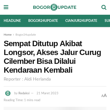
HEADLINE
BOGOR24UPDATE
CIANJUR24UPDATE
SU
Home
Bogor24update
Sempat Ditutup Akibat
Longsor, Akses Jalur Curug
Cilember Bisa Dilalui
Kendaraan Kembali
Reporter : Aldi Herlanda
by
Redaksi
21 Maret 2023
A
A
Reading Time: 1 mins read