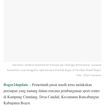
Sekretaris Jenderal Kementerian Pemuda dan Olahraga (Kemenpora), Gunawan
Suswantoro usai menggelar rapat bersama Pemkab Bogor di Pendopo Bupati Bogor.
Foto : Erwin Gunawan
Bogor24update
– Pemerintah pusat masih terus melakukan
persiapan yang matang dalam rencana pembangunan sport center
di Kampung Cimulang, Desa Candali, Kecamatan Rancabungur,
Kabupaten Bogor.