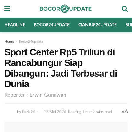
HEADLINE
BOGOR24UPDATE
CIANJUR24UPDATE
SU
Home
Bogor24update
Sport Center Rp5 Triliun di
Rancabungur Siap
Dibangun: Jadi Terbesar di
Dunia
Reporter : Erwin Gunawan
A
A
by
Redaksi
18 Mei 2026
Reading Time: 2 mins read