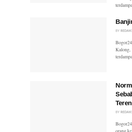
terdampak
Banji
BY
REDAK
Bogor24
Kalong,
terdampak
Norma
Sebab
Tere
BY
REDAK
Bogor24U
orang ke