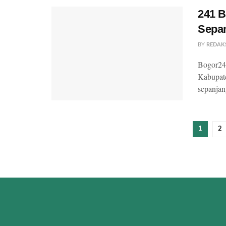
241 B
Sepan
BY
REDAK
Bogor24
Kabupate
sepanjan
1
2