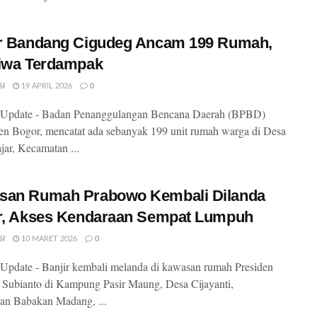
ir Bandang Cigudeg Ancam 199 Rumah,
Jiwa Terdampak
SI
19 APRIL 2026
0
Update - Badan Penanggulangan Bencana Daerah (BPBD)
n Bogor, mencatat ada sebanyak 199 unit rumah warga di Desa
jar, Kecamatan ...
san Rumah Prabowo Kembali Dilanda
r, Akses Kendaraan Sempat Lumpuh
SI
10 MARET 2026
0
pdate - Banjir kembali melanda di kawasan rumah Presiden
Subianto di Kampung Pasir Maung, Desa Cijayanti,
an Babakan Madang, ...