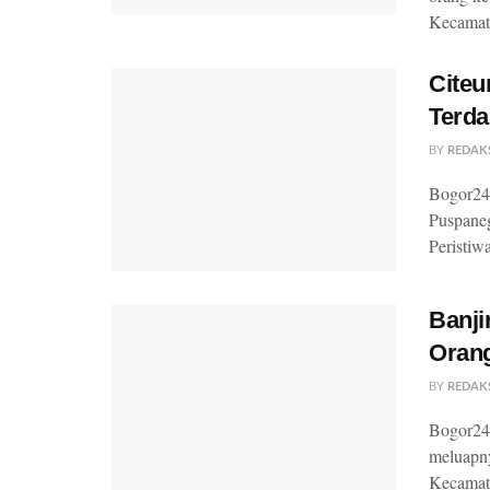
Kecamata
Citeu
Terd
BY
REDAK
Bogor24
Puspaneg
Peristiwa
Banji
Oran
BY
REDAK
Bogor24U
meluapn
Kecamata