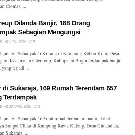
n Ciomas, ...
reup Dilanda Banjir, 168 Orang
ampak Sebagian Mengungsi
SI
1 MEI 2026
0
Update - Sebanyak 168 orang di Kampung Kebon Kopi, Desa
ara, Kecamatan Citeureup, Kabupaten Bogor terdampak banjir.
 yang terjadi ...
r di Sukaraja, 169 Rumah Terendam 657
g Terdampak
SI
20 APRIL 2026
0
pdate - Sebanyak 169 unit rumah terendam banjir akibat
ya Sungai Ciluar di Kampung Rawa Kalong, Desa Cimandala,
n Sukaraja, ...