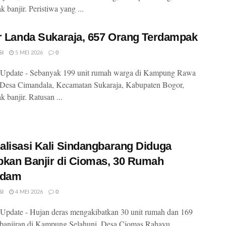
 banjir. Peristiwa yang ...
r Landa Sukaraja, 657 Orang Terdampak
SI
5 MEI 2026
0
Update - Sebanyak 199 unit rumah warga di Kampung Rawa
 Desa Cimandala, Kecamatan Sukaraja, Kabupaten Bogor,
 banjir. Ratusan ...
lisasi Kali Sindangbarang Diduga
kan Banjir di Ciomas, 30 Rumah
ndam
SI
4 MEI 2026
0
pdate - Hujan deras mengakibatkan 30 unit rumah dan 169
banjiran di Kampung Selahuni, Desa Ciomas Rahayu,