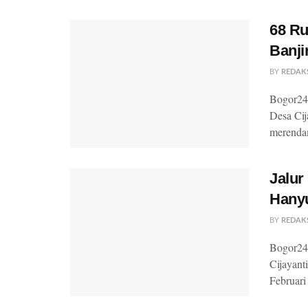
68 R
Banji
BY
REDAK
Bogor24U
Desa Ci
merendam
Jalur
Hany
BY
REDAK
Bogor24U
Cijayan
Februari 