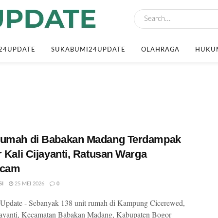
24UPDATE
SUKABUMI24UPDATE
OLAHRAGA
HUKUM
Rumah di Babakan Madang Terdampak
r Kali Cijayanti, Ratusan Warga
ncam
SI
25 MEI 2026
0
Update - Sebanyak 138 unit rumah di Kampung Cicerewed,
jayanti, Kecamatan Babakan Madang, Kabupaten Bogor