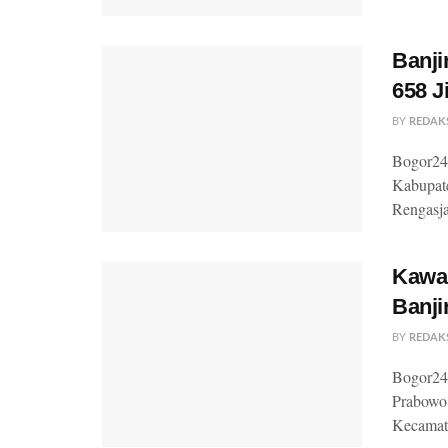
Banj
658 
BY
REDAK
Bogor24
Kabupate
Rengasja
Kawa
Banji
BY
REDAK
Bogor24U
Prabowo 
Kecamat