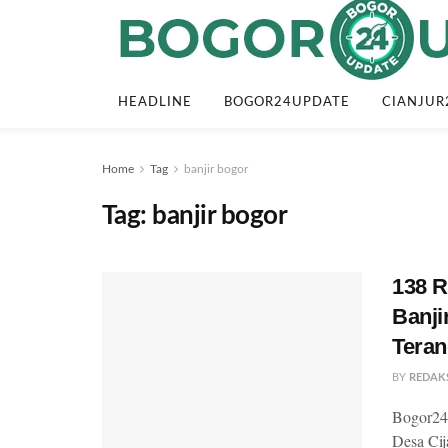
HEADLINE
BOGOR24UPDATE
CIANJUR
Home
Tag
banjir bogor
Tag:
banjir bogor
138 
Banji
Tera
BY
REDAK
Bogor24
Desa Ci