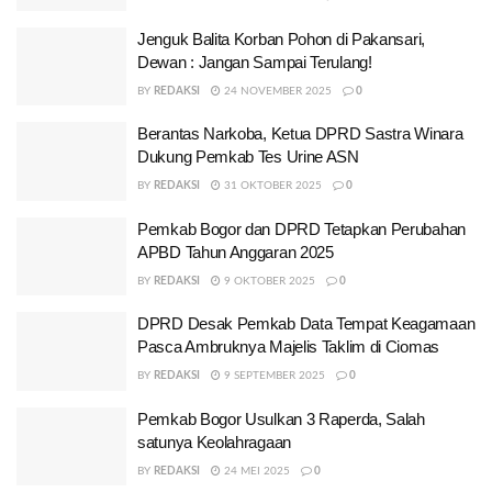
Jenguk Balita Korban Pohon di Pakansari,
Dewan : Jangan Sampai Terulang!
BY
REDAKSI
24 NOVEMBER 2025
0
Berantas Narkoba, Ketua DPRD Sastra Winara
Dukung Pemkab Tes Urine ASN
BY
REDAKSI
31 OKTOBER 2025
0
Pemkab Bogor dan DPRD Tetapkan Perubahan
APBD Tahun Anggaran 2025
BY
REDAKSI
9 OKTOBER 2025
0
DPRD Desak Pemkab Data Tempat Keagamaan
Pasca Ambruknya Majelis Taklim di Ciomas
BY
REDAKSI
9 SEPTEMBER 2025
0
Pemkab Bogor Usulkan 3 Raperda, Salah
satunya Keolahragaan
BY
REDAKSI
24 MEI 2025
0