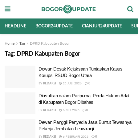
HEADLINE
BOGOR24UPDATE
CIANJUR24UPDATE
SU
Home
Tag
DPRD Kabupaten Bogor
Tag:
DPRD Kabupaten Bogor
Dewan Desak Kejaksaan Tuntaskan Kasus
Korupsi RSUD Bogor Utara
BY
REDAKSI
25 JULI 2026
0
Diusulkan dalam Paripurna, Perda Hukum Adat
di Kabupaten Bogor Dibahas
BY
REDAKSI
6 MEI 2026
0
Dewan Panggil Penyedia Jasa Buntut Tewasnya
Pekerja Jembatan Leuwiranji
BY
REDAKSI
6 FEBRUARI 2026
0