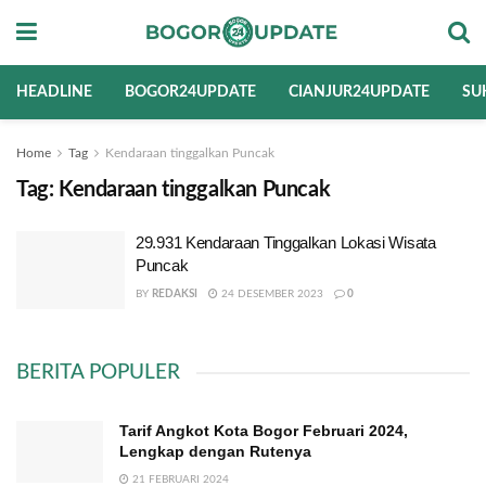
HEADLINE
BOGOR24UPDATE
CIANJUR24UPDATE
SU
Home
Tag
Kendaraan tinggalkan Puncak
Tag:
Kendaraan tinggalkan Puncak
29.931 Kendaraan Tinggalkan Lokasi Wisata
Puncak
BY
REDAKSI
24 DESEMBER 2023
0
BERITA POPULER
Tarif Angkot Kota Bogor Februari 2024,
Lengkap dengan Rutenya
21 FEBRUARI 2024