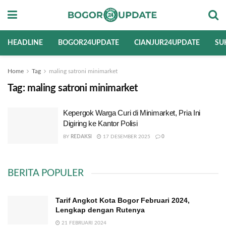
HEADLINE
BOGOR24UPDATE
CIANJUR24UPDATE
SU
Home
Tag
maling satroni minimarket
Tag:
maling satroni minimarket
Kepergok Warga Curi di Minimarket, Pria Ini
Digiring ke Kantor Polisi
BY
REDAKSI
17 DESEMBER 2025
0
BERITA POPULER
Tarif Angkot Kota Bogor Februari 2024,
Lengkap dengan Rutenya
21 FEBRUARI 2024