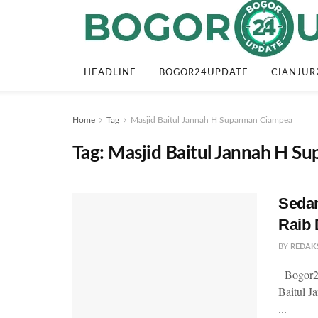
HEADLINE
BOGOR24UPDATE
CIANJUR
Home
Tag
Masjid Baitul Jannah H Suparman Ciampea
Tag:
Masjid Baitul Jannah H S
Sedan
Raib 
BY
REDAK
Bogor24U
Baitul J
...