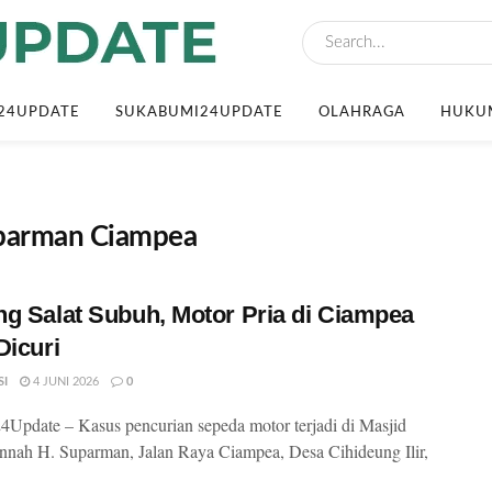
24UPDATE
SUKABUMI24UPDATE
OLAHRAGA
HUKUM
uparman Ciampea
g Salat Subuh, Motor Pria di Ciampea
Dicuri
SI
4 JUNI 2026
0
pdate – Kasus pencurian sepeda motor terjadi di Masjid
annah H. Suparman, Jalan Raya Ciampea, Desa Cihideung Ilir,