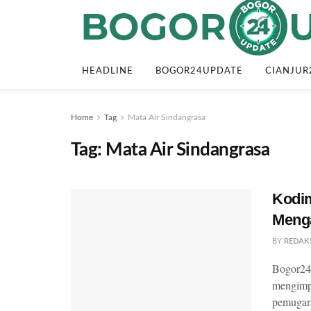
HEADLINE
BOGOR24UPDATE
CIANJUR
Home
Tag
Mata Air Sindangrasa
Tag:
Mata Air Sindangrasa
Kodim
Menga
BY
REDAK
Bogor24
mengimp
pemugaran