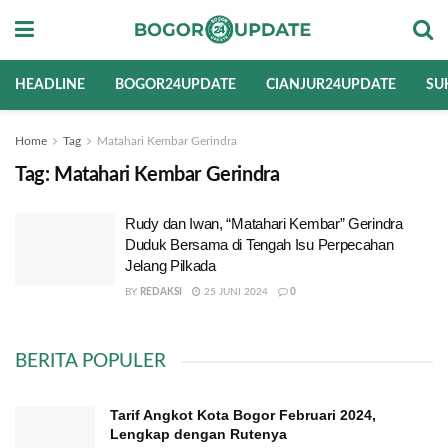
HEADLINE
BOGOR24UPDATE
CIANJUR24UPDATE
SU
Home
Tag
Matahari Kembar Gerindra
Tag:
Matahari Kembar Gerindra
Rudy dan Iwan, “Matahari Kembar” Gerindra
Duduk Bersama di Tengah Isu Perpecahan
Jelang Pilkada
BY
REDAKSI
25 JUNI 2024
0
BERITA POPULER
Tarif Angkot Kota Bogor Februari 2024,
Lengkap dengan Rutenya