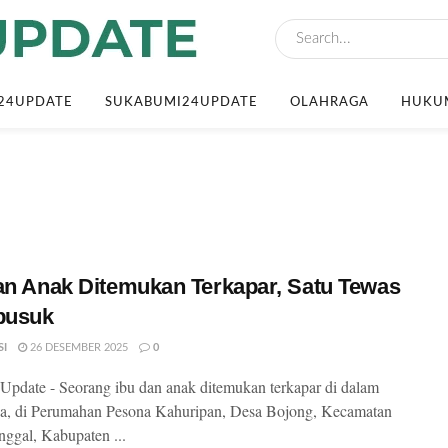
24UPDATE
SUKABUMI24UPDATE
OLAHRAGA
HUKUM
an Anak Ditemukan Terkapar, Satu Tewas
usuk
SI
26 DESEMBER 2025
0
pdate - Seorang ibu dan anak ditemukan terkapar di dalam
a, di Perumahan Pesona Kahuripan, Desa Bojong, Kecamatan
ggal, Kabupaten ...