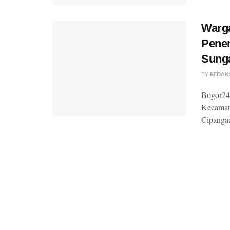
Warg
Pene
Sunga
BY
REDAK
Bogor24
Kecamata
Cipangau