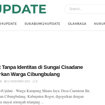
24UPDATE
SUKABUMI24UPDATE
OLAHRAGA
HUKUM
 Tanpa Identitas di Sungai Cisadane
rkan Warga Cibungbulang
SI
12 DESEMBER 2023
0
Update - Warga Kampung Muara Jaya, Desa Ciaruteun Ilir,
an Cibungbulang, Kabupaten Bogor, digegerkan dengan
 mayat setengah telanjang ...