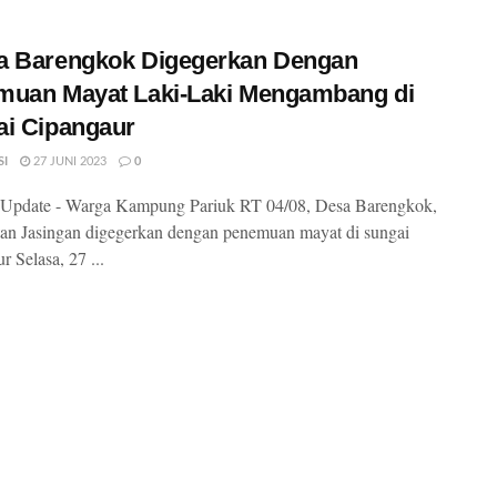
a Barengkok Digegerkan Dengan
muan Mayat Laki-Laki Mengambang di
i Cipangaur
SI
27 JUNI 2023
0
Update - Warga Kampung Pariuk RT 04/08, Desa Barengkok,
n Jasingan digegerkan dengan penemuan mayat di sungai
r Selasa, 27 ...