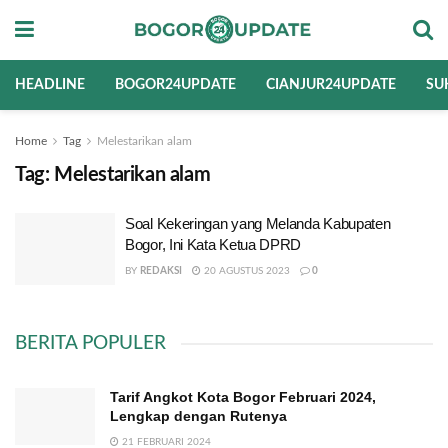
HEADLINE
BOGOR24UPDATE
CIANJUR24UPDATE
SU
Home
Tag
Melestarikan alam
Tag:
Melestarikan alam
Soal Kekeringan yang Melanda Kabupaten
Bogor, Ini Kata Ketua DPRD
BY
REDAKSI
20 AGUSTUS 2023
0
BERITA POPULER
Tarif Angkot Kota Bogor Februari 2024,
Lengkap dengan Rutenya
21 FEBRUARI 2024