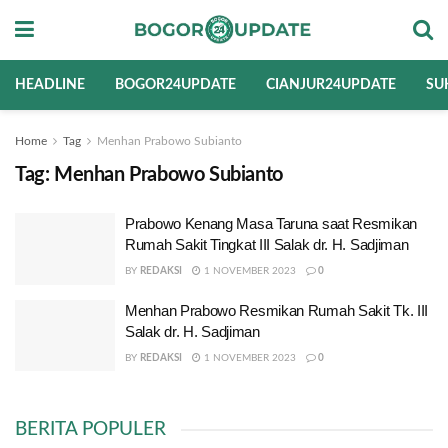
HEADLINE
BOGOR24UPDATE
CIANJUR24UPDATE
SU
Home
Tag
Menhan Prabowo Subianto
Tag:
Menhan Prabowo Subianto
Prabowo Kenang Masa Taruna saat Resmikan
Rumah Sakit Tingkat III Salak dr. H. Sadjiman
BY
REDAKSI
1 NOVEMBER 2023
0
Menhan Prabowo Resmikan Rumah Sakit Tk. III
Salak dr. H. Sadjiman
BY
REDAKSI
1 NOVEMBER 2023
0
BERITA POPULER