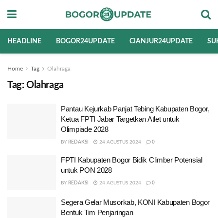
HEADLINE
BOGOR24UPDATE
CIANJUR24UPDATE
SU
Home
Tag
Olahraga
Tag:
Olahraga
Pantau Kejurkab Panjat Tebing Kabupaten Bogor,
Ketua FPTI Jabar Targetkan Atlet untuk
Olimpiade 2028
BY
REDAKSI
24 AGUSTUS 2024
0
FPTI Kabupaten Bogor Bidik Climber Potensial
untuk PON 2028
BY
REDAKSI
24 AGUSTUS 2024
0
Segera Gelar Musorkab, KONI Kabupaten Bogor
Bentuk Tim Penjaringan