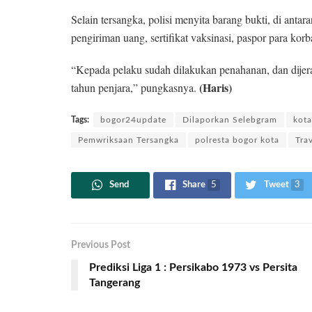
Selain tersangka, polisi menyita barang bukti, di anta
pengiriman uang, sertifikat vaksinasi, paspor para ko
“Kepada pelaku sudah dilakukan penahanan, dan dijer
(Haris)
tahun penjara,” pungkasnya.
Tags:
bogor24update
Dilaporkan Selebgram
kota
Pemwriksaan Tersangka
polresta bogor kota
Tra
Send
Share
5
Tweet
3
Previous Post
Prediksi Liga 1 : Persikabo 1973 vs Persita
Tangerang