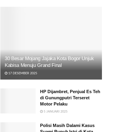
30 Besar Mojang Jajaka Kota Bogor Unjuk
Kabisa Menuju Grand Final
17 DESEMBER 2025
HP Dijambret, Penjual Es Teh
di Gunungputri Terseret
Motor Pelaku
5 JANUARI 2025
Polisi Masih Dalami Kasus
Suami Bunuh Istri di Kota