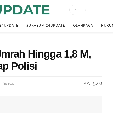
24UPDATE
SUKABUMI24UPDATE
OLAHRAGA
HUKUM
mrah Hingga 1,8 M,
ap Polisi
A
0
A
 mins read