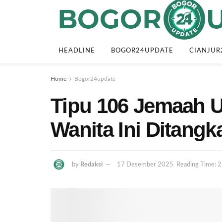
HEADLINE
BOGOR24UPDATE
CIANJUR
Home
Bogor24update
Tipu 106 Jemaah U
Wanita Ini Ditangk
by
Redaksi
17 Desember 2025
Reading Time: 2