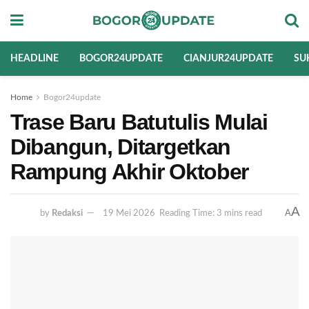
HEADLINE
BOGOR24UPDATE
CIANJUR24UPDATE
SU
Home
Bogor24update
Trase Baru Batutulis Mulai
Dibangun, Ditargetkan
Rampung Akhir Oktober
A
A
by
Redaksi
19 Mei 2026
Reading Time: 3 mins read