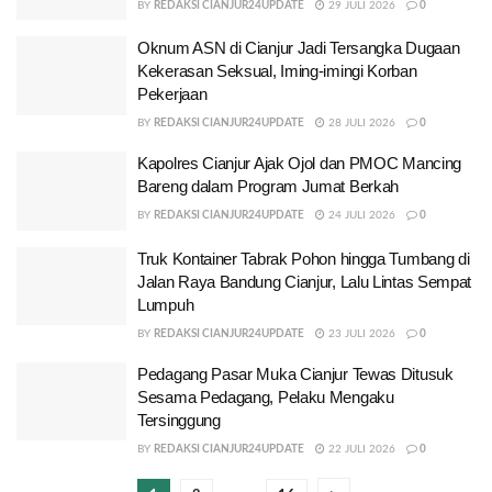
BY
REDAKSI CIANJUR24UPDATE
29 JULI 2026
0
Oknum ASN di Cianjur Jadi Tersangka Dugaan
Kekerasan Seksual, Iming-imingi Korban
Pekerjaan
BY
REDAKSI CIANJUR24UPDATE
28 JULI 2026
0
Kapolres Cianjur Ajak Ojol dan PMOC Mancing
Bareng dalam Program Jumat Berkah
BY
REDAKSI CIANJUR24UPDATE
24 JULI 2026
0
Truk Kontainer Tabrak Pohon hingga Tumbang di
Jalan Raya Bandung Cianjur, Lalu Lintas Sempat
Lumpuh
BY
REDAKSI CIANJUR24UPDATE
23 JULI 2026
0
Pedagang Pasar Muka Cianjur Tewas Ditusuk
Sesama Pedagang, Pelaku Mengaku
Tersinggung
BY
REDAKSI CIANJUR24UPDATE
22 JULI 2026
0