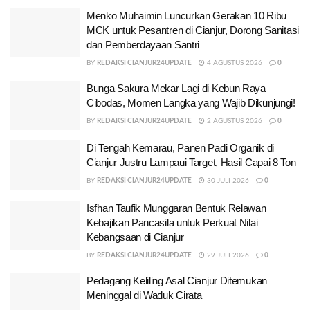
Menko Muhaimin Luncurkan Gerakan 10 Ribu
MCK untuk Pesantren di Cianjur, Dorong Sanitasi
dan Pemberdayaan Santri
BY
REDAKSI CIANJUR24UPDATE
4 AGUSTUS 2026
0
Bunga Sakura Mekar Lagi di Kebun Raya
Cibodas, Momen Langka yang Wajib Dikunjungi!
BY
REDAKSI CIANJUR24UPDATE
2 AGUSTUS 2026
0
Di Tengah Kemarau, Panen Padi Organik di
Cianjur Justru Lampaui Target, Hasil Capai 8 Ton
BY
REDAKSI CIANJUR24UPDATE
30 JULI 2026
0
Isfhan Taufik Munggaran Bentuk Relawan
Kebajikan Pancasila untuk Perkuat Nilai
Kebangsaan di Cianjur
BY
REDAKSI CIANJUR24UPDATE
29 JULI 2026
0
Pedagang Keliling Asal Cianjur Ditemukan
Meninggal di Waduk Cirata