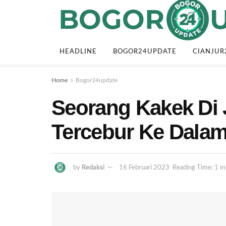
HEADLINE
BOGOR24UPDATE
CIANJUR
Home
Bogor24update
Seorang Kakek Di
Tercebur Ke Dala
by
Redaksi
16 Februari 2023
Reading Time: 1 m