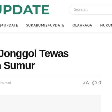
24UPDATE
SUKABUMI24UPDATE
OLAHRAGA
HUKUM
 Jonggol Tewas
m Sumur
A
0
A
ins read