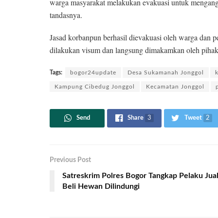
warga masyarakat melakukan evakuasi untuk mengang
tandasnya.
Jasad korbanpun berhasil dievakuasi oleh warga dan pe
dilakukan visum dan langsung dimakamkan oleh pihak
Tags:
bogor24update
Desa Sukamanah Jonggol
Kampung Cibedug Jonggol
Kecamatan Jonggol
Send
Share
3
Tweet
2
Previous Post
Satreskrim Polres Bogor Tangkap Pelaku Jua
Beli Hewan Dilindungi