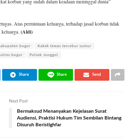
kat korban yang sudah dalam keadaan meninggal dunia”
tugas. Atas permintaan keluarga, terhadap jasad korban tidak
(Aldi)
 keluarga.
kabupaten bogor
Kakek tewas tercebur sumur
polres bogor
Polsek Jonggol
Share
Share
Send
Next Post
l
Bermaksud Menanyakan Kejelasan Surat
Audiensi, Praktisi Hukum Tim Sembilan Bintang
Disuruh Beristighfar