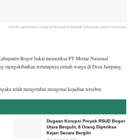
Kondisi pemukiman warga di Kemang terdampak kebocoran semen (Istimewa)
bupaten Bogor bakal memeriksa PT Mortar Nasional
ang mengakibatkan tertutupnya rumah warga di Desa Jampang,
aku telah mengetahui mengenai kejadian tersebut.
Dugaan Korupsi Proyek RSUD Bogor
Utara Bergulir, 8 Orang Diperiksa
Kejari Secara Bergilir