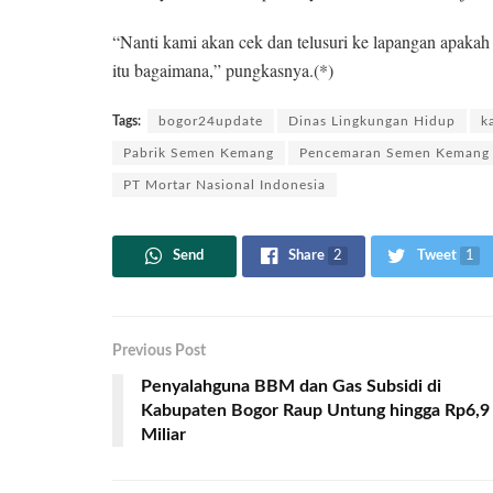
“Nanti kami akan cek dan telusuri ke lapangan apakah
itu bagaimana,” pungkasnya.(*)
Tags:
bogor24update
Dinas Lingkungan Hidup
k
Pabrik Semen Kemang
Pencemaran Semen Kemang
PT Mortar Nasional Indonesia
Send
Share
2
Tweet
1
Previous Post
Penyalahguna BBM dan Gas Subsidi di
Kabupaten Bogor Raup Untung hingga Rp6,9
Miliar