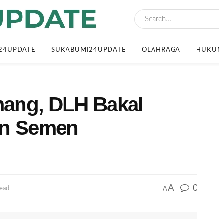
24UPDATE
SUKABUMI24UPDATE
OLAHRAGA
HUKUM
ang, DLH Bakal
an Semen
A
0
A
read