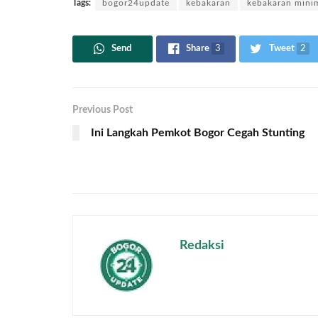
Tags:
bogor24update
kebakaran
kebakaran mini
Send
Share
3
Tweet
2
Previous Post
Ini Langkah Pemkot Bogor Cegah Stunting
Redaksi