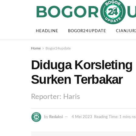
HEADLINE
BOGOR24UPDATE
CIANJUR
Home
Bogor24update
Diduga Korsleting 
Surken Terbakar
Reporter: Haris
by
Redaksi
4 Mei 2023
Reading Time: 1 mins re