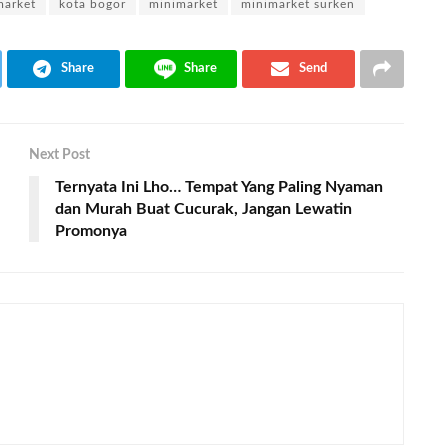
market
kota bogor
minimarket
minimarket surken
Share
Share
Send
Next Post
Ternyata Ini Lho… Tempat Yang Paling Nyaman
dan Murah Buat Cucurak, Jangan Lewatin
Promonya