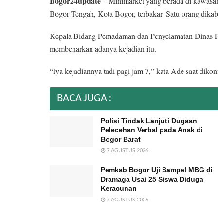
Bogor24update
– Minimarket yang berada di kawasa
Bogor Tengah, Kota Bogor, terbakar. Satu orang dika
Kepala Bidang Pemadaman dan Penyelamatan Dinas
membenarkan adanya kejadian itu.
“Iya kejadiannya tadi pagi jam 7,” kata Ade saat dikon
BACA JUGA :
Polisi Tindak Lanjuti Dugaan
Pelecehan Verbal pada Anak di
Bogor Barat
7 AGUSTUS 2026
Pemkab Bogor Uji Sampel MBG di
Dramaga Usai 25 Siswa Diduga
Keracunan
7 AGUSTUS 2026