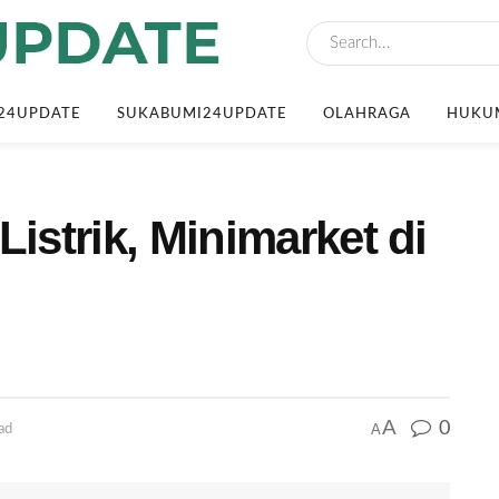
24UPDATE
SUKABUMI24UPDATE
OLAHRAGA
HUKUM
Listrik, Minimarket di
A
0
A
ad