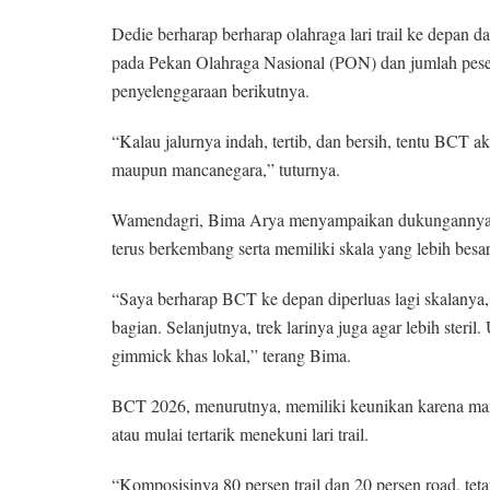
Dedie berharap berharap olahraga lari trail ke depan 
pada Pekan Olahraga Nasional (PON) dan jumlah pesert
penyelenggaraan berikutnya.
“Kalau jalurnya indah, tertib, dan bersih, tentu BCT a
maupun mancanegara,” tuturnya.
Wamendagri, Bima Arya menyampaikan dukungannya te
terus berkembang serta memiliki skala yang lebih besa
“Saya berharap BCT ke depan diperluas lagi skalanya,
bagian. Selanjutnya, trek larinya juga agar lebih ster
gimmick khas lokal,” terang Bima.
BCT 2026, menurutnya, memiliki keunikan karena mam
atau mulai tertarik menekuni lari trail.
“Komposisinya 80 persen trail dan 20 persen road, teta