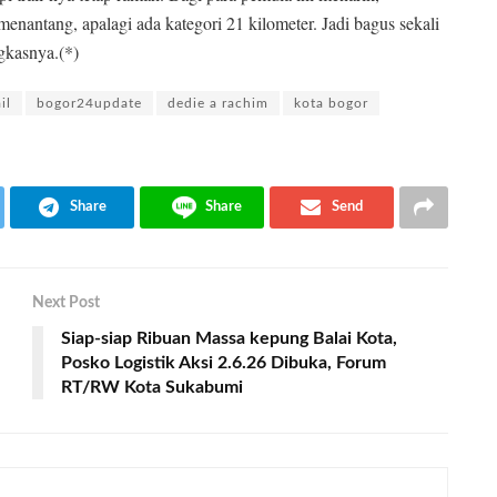
enantang, apalagi ada kategori 21 kilometer. Jadi bagus sekali
gkasnya.(*)
il
bogor24update
dedie a rachim
kota bogor
Share
Share
Send
Next Post
Siap-siap Ribuan Massa kepung Balai Kota,
Posko Logistik Aksi 2.6.26 Dibuka, Forum
RT/RW Kota Sukabumi