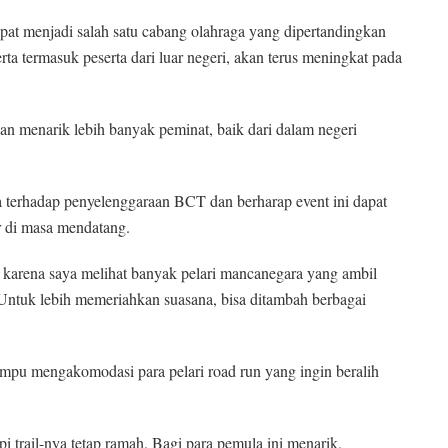
dapat menjadi salah satu cabang olahraga yang dipertandingkan
a termasuk peserta dari luar negeri, akan terus meningkat pada
kan menarik lebih banyak peminat, baik dari dalam negeri
rhadap penyelenggaraan BCT dan berharap event ini dapat
r di masa mendatang.
 karena saya melihat banyak pelari mancanegara yang ambil
il. Untuk lebih memeriahkan suasana, bisa ditambah berbagai
pu mengakomodasi para pelari road run yang ingin beralih
pi trail-nya tetap ramah. Bagi para pemula ini menarik,