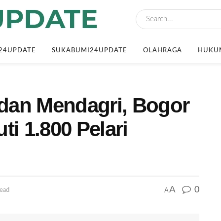
24UPDATE
SUKABUMI24UPDATE
OLAHRAGA
HUKUM
 dan Mendagri, Bogor
uti 1.800 Pelari
A
0
A
read