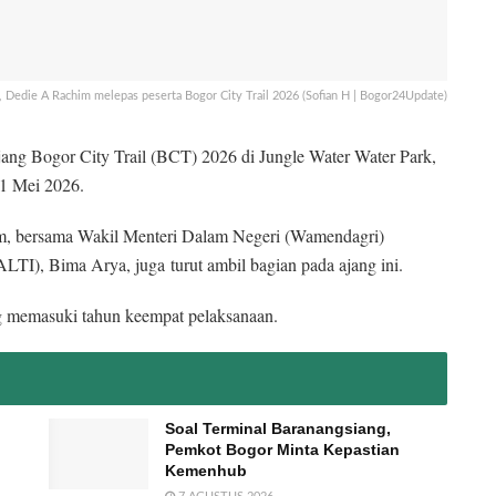
, Dedie A Rachim melepas peserta Bogor City Trail 2026 (Sofian H | Bogor24Update)
jang Bogor City Trail (BCT) 2026 di Jungle Water Water Park,
1 Mei 2026.
him, bersama Wakil Menteri Dalam Negeri (Wamendagri)
LTI), Bima Arya, juga turut ambil bagian pada ajang ini.
 memasuki tahun keempat pelaksanaan.
Soal Terminal Baranangsiang,
Pemkot Bogor Minta Kepastian
Kemenhub