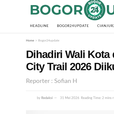
HEADLINE
BOGOR24UPDATE
CIANJUR
Home
Bogor24update
Dihadiri Wali Kota
City Trail 2026 Diik
Reporter : Sofian H
by
Redaksi
31 Mei 2026
Reading Time: 2 mins 