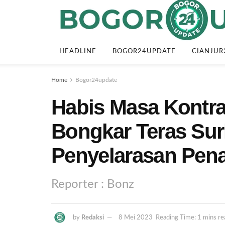
HEADLINE
BOGOR24UPDATE
CIANJUR
Home
Bogor24update
Habis Masa Kontr
Bongkar Teras Su
Penyelarasan Pena
Reporter : Bonz
by
Redaksi
8 Mei 2023
Reading Time: 1 mins re