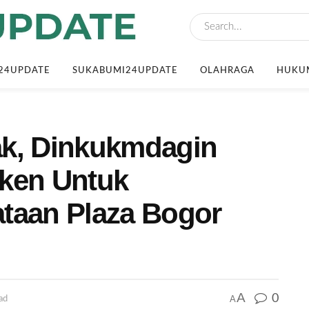
24UPDATE
SUKABUMI24UPDATE
OLAHRAGA
HUKUM
ak, Dinkukmdagin
rken Untuk
taan Plaza Bogor
A
0
A
ad