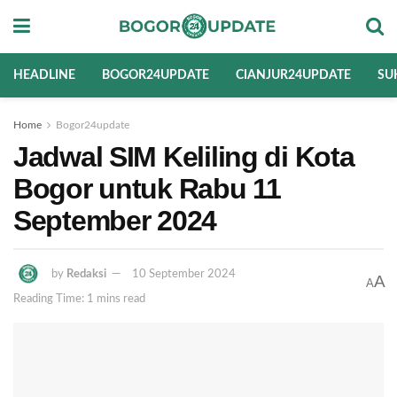
HEADLINE
BOGOR24UPDATE
CIANJUR24UPDATE
SU
Home
Bogor24update
Jadwal SIM Keliling di Kota
Bogor untuk Rabu 11
September 2024
by
Redaksi
10 September 2024
A
A
Reading Time: 1 mins read