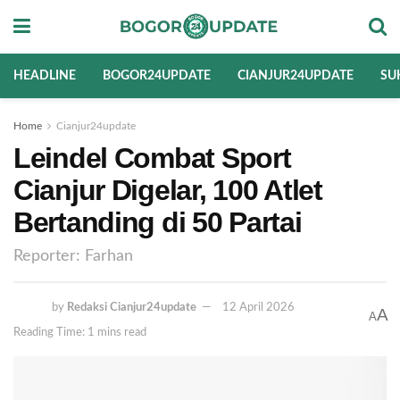
HEADLINE
BOGOR24UPDATE
CIANJUR24UPDATE
SU
Home
Cianjur24update
Leindel Combat Sport
Cianjur Digelar, 100 Atlet
Bertanding di 50 Partai
Reporter: Farhan
by
Redaksi Cianjur24update
12 April 2026
A
A
Reading Time: 1 mins read