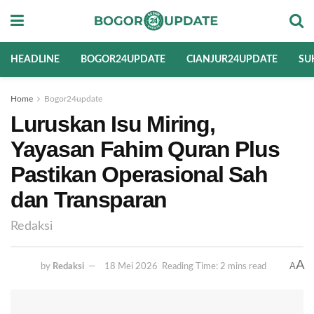
HEADLINE
BOGOR24UPDATE
CIANJUR24UPDATE
SU
Home
Bogor24update
Luruskan Isu Miring,
Yayasan Fahim Quran Plus
Pastikan Operasional Sah
dan Transparan
Redaksi
A
A
by
Redaksi
18 Mei 2026
Reading Time: 2 mins read