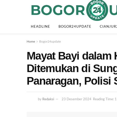
HEADLINE
BOGOR24UPDATE
CIANJUR
Home
Bogor24update
Mayat Bayi dalam 
Ditemukan di Sung
Panaragan, Polisi S
by
Redaksi
23 Desember 2024
Reading Time: 1