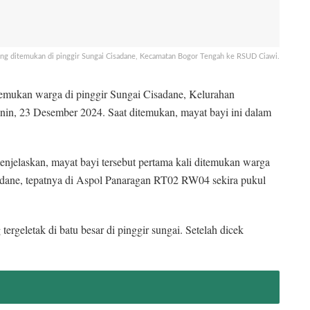
ng ditemukan di pinggir Sungai Cisadane, Kecamatan Bogor Tengah ke RSUD Ciawi.
emukan warga di pinggir Sungai Cisadane, Kelurahan
in, 23 Desember 2024. Saat ditemukan, mayat bayi ini dalam
elaskan, mayat bayi tersebut pertama kali ditemukan warga
isadane, tepatnya di Aspol Panaragan RT02 RW04 sekira pukul
rgeletak di batu besar di pinggir sungai. Setelah dicek