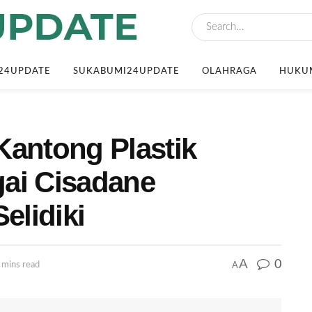
24UPDATE
SUKABUMI24UPDATE
OLAHRAGA
HUKUM
Kantong Plastik
ai Cisadane
elidiki
A
0
A
 mins read