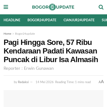
HEADLINE
BOGOR24UPDATE
CIANJUR24UPDATE
SU
Home
Bogor24update
Pagi Hingga Sore, 57 Ribu
Kendaraan Padati Kawasan
Puncak di Libur Isa Almasih
Reporter : Erwin Gunawan
A
A
by
Redaksi
14 Mei 2026
Reading Time: 1 mins read