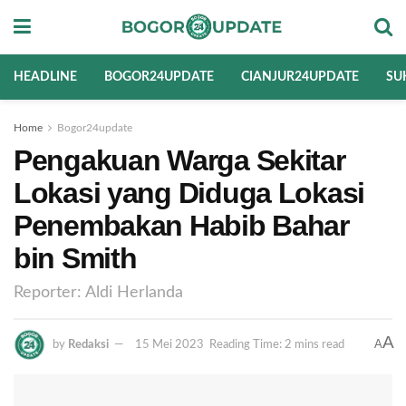
HEADLINE
BOGOR24UPDATE
CIANJUR24UPDATE
SU
Home
Bogor24update
Pengakuan Warga Sekitar
Lokasi yang Diduga Lokasi
Penembakan Habib Bahar
bin Smith
Reporter: Aldi Herlanda
A
A
by
Redaksi
15 Mei 2023
Reading Time: 2 mins read