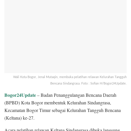
Wali Kota Bogor, Jenal Mutaqin, membuka pelatihan relawan Kelurahan Tangguh
Bencana Sindangrasa. Foto : Sofian H/Bogor24Update.
Bogor24Update
– Badan Penanggulangan Bencana Daerah
(BPBD) Kota Bogor membentuk Kelurahan Sindangrasa,
Kecamatan Bogor Timur sebagai Kelurahan Tangguh Bencana
(Keltana) ke-27.
Acara pelatihan relawan Keltana Sindangrasa dibuka langsung