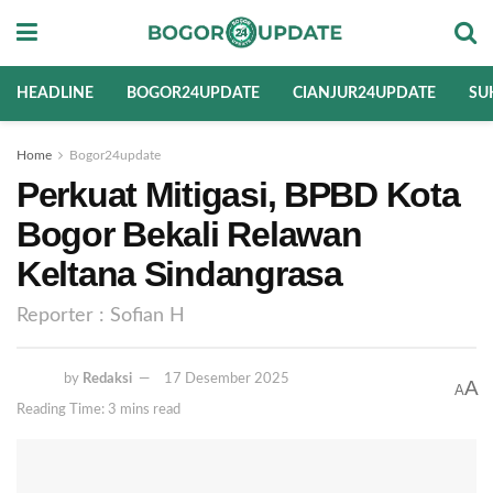
HEADLINE
BOGOR24UPDATE
CIANJUR24UPDATE
SU
Home
Bogor24update
Perkuat Mitigasi, BPBD Kota
Bogor Bekali Relawan
Keltana Sindangrasa
Reporter : Sofian H
by
Redaksi
17 Desember 2025
A
A
Reading Time: 3 mins read