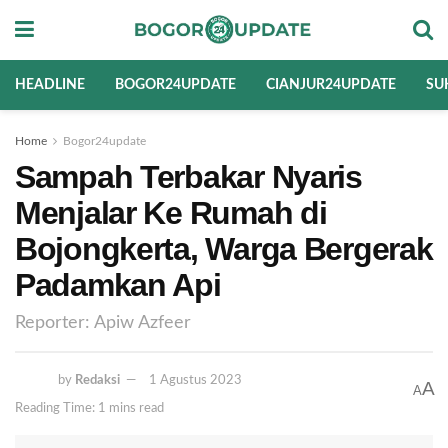
HEADLINE
BOGOR24UPDATE
CIANJUR24UPDATE
SU
Home
Bogor24update
Sampah Terbakar Nyaris
Menjalar Ke Rumah di
Bojongkerta, Warga Bergerak
Padamkan Api
Reporter: Apiw Azfeer
by
Redaksi
1 Agustus 2023
A
A
Reading Time: 1 mins read