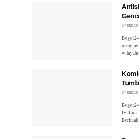
Antis
Genca
BY
REDAK
Bogor24
menggenc
wilayahn
Komi
Tumb
BY
REDAK
Bogor24
IV, Lusi
Berkuali