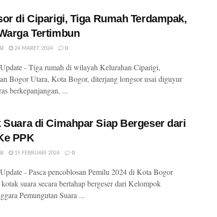
or di Ciparigi, Tiga Rumah Terdampak,
Warga Tertimbun
SI
24 MARET 2024
0
pdate - Tiga rumah di wilayah Kelurahan Ciparigi,
n Bogor Utara, Kota Bogor, diterjang longsor usai diguyur
ras berkepanjangan, ...
 Suara di Cimahpar Siap Bergeser dari
Ke PPK
SI
15 FEBRUARI 2024
0
pdate - Pasca pencoblosan Pemilu 2024 di Kota Bogor
 kotak suara secara bertahap bergeser dari Kelompok
ggara Pemungutan Suara ...