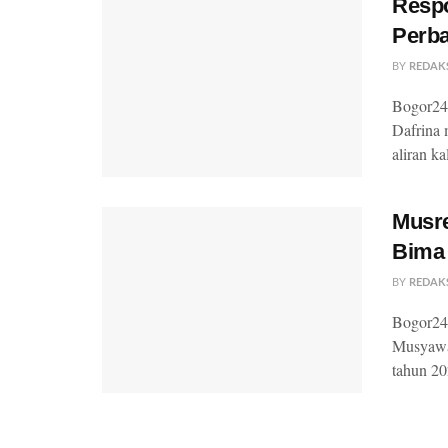
Respo
Perba
BY
REDAK
Bogor24U
Dafrina 
aliran kal
Musr
Bima 
BY
REDAK
Bogor24U
Musyawa
tahun 20