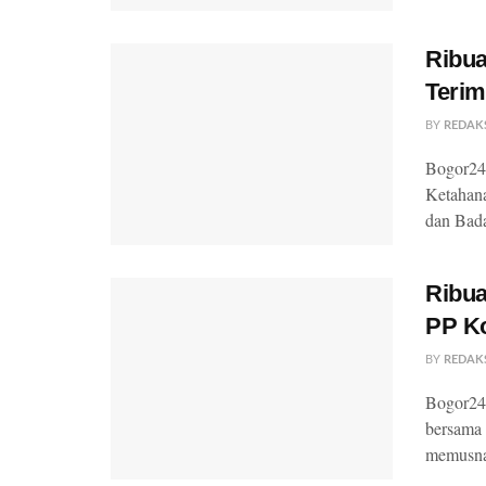
Ribua
Teri
BY
REDAK
Bogor24U
Ketahan
dan Bada
Ribua
PP K
BY
REDAK
Bogor24U
bersama
memusna