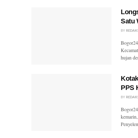
Longs
Satu 
BY
REDAK
Bogor24U
Kecamata
hujan de
Kotak
PPS 
BY
REDAK
Bogor24U
kemarin,
Penyelen