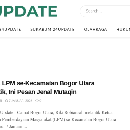
24UPDATE
SUKABUMI24UPDATE
OLAHRAGA
HUKUM
a LPM se-Kecamatan Bogor Utara
tik, Ini Pesan Jenal Mutaqin
SI
7 JANUARI 2026
0
pdate - Camat Bogor Utara, Riki Robiansah melantik Ketua
 Pemberdayaan Masyarakat (LPM) se-Kecamatan Bogor Utara
, 7 Januari ...