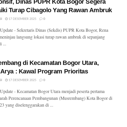
nsif, Dinas PUPR Kota Bogor Segera
iki Turap Cibagolo Yang Rawan Ambruk
SI
17 DESEMBER 2025
0
pdate - Sekretaris Dinas (Sekdis) PUPR Kota Bogor, Rena
meninjau langsung lokasi turap rawan ambruk di sepanjang
i ...
embang di Kecamatan Bogor Utara,
Arya : Kawal Program Prioritas
SI
17 DESEMBER 2025
0
pdate - Kecamatan Bogor Utara menjadi peserta pertama
rah Perencanaan Pembangunan (Musrembang) Kota Bogor di
23 yang diselenggarakan di ...