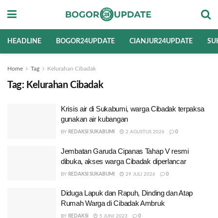
HEADLINE
BOGOR24UPDATE
CIANJUR24UPDATE
SU
Home
Tag
Kelurahan Cibadak
Tag:
Kelurahan Cibadak
Krisis air di Sukabumi, warga Cibadak terpaksa
gunakan air kubangan
BY
REDAKSI SUKABUMI
2 AGUSTUS 2026
0
Jembatan Garuda Cipanas Tahap V resmi
dibuka, akses warga Cibadak diperlancar
BY
REDAKSI SUKABUMI
29 JULI 2026
0
Diduga Lapuk dan Rapuh, Dinding dan Atap
Rumah Warga di Cibadak Ambruk
BY
REDAKSI
5 JUNI 2023
0