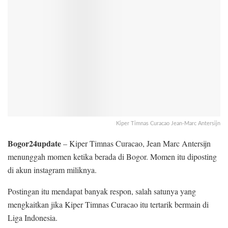
Kiper Timnas Curacao Jean-Marc Antersijn
Bogor24update
– Kiper Timnas Curacao, Jean Marc Antersijn
menunggah momen ketika berada di Bogor. Momen itu diposting
di akun instagram miliknya.
Postingan itu mendapat banyak respon, salah satunya yang
mengkaitkan jika Kiper Timnas Curacao itu tertarik bermain di
Liga Indonesia.