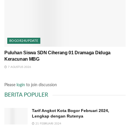
BOGOR24UPDATE
Puluhan Siswa SDN Ciherang 01 Dramaga Diduga
Keracunan MBG
7 AGUSTUS 2026
Please
login
to join discussion
BERITA POPULER
Tarif Angkot Kota Bogor Februari 2024,
Lengkap dengan Rutenya
21 FEBRUARI 2024