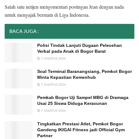
Salah satu netijen mengomentari postingan Jean dengan nada
untuk mengajak bermain di Liga Indonesia.
BACA JUGA :
Polisi Tindak Lanjuti Dugaan Pelecehan
Verbal pada Anak di Bogor Barat
7 AGUSTUS 2026
Soal Terminal Baranangsiang, Pemkot Bogor
Minta Kepastian Kemenhub
7 AGUSTUS 2026
Pemkab Bogor Uji Sampel MBG di Dramaga
Usai 25 Siswa Diduga Keracunan
7 AGUSTUS 2026
Tingkatkan Prestasi Atlet, Pemkot Bogor
Gandeng IKIGAI Fitness jadi Official Gym
Partner