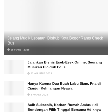
Jelang Mudik Lebaran, Dishub Kota Bogor Ramp Check
Bus
16 MARET 2026
Jalankan Bisnis Esek-Esek Online, Seorang
Mucikari Diciduk Polisi
22 AGUSTUS 2023
Hanya Karena Dua Buah Labu Siam, Pria di
Cianjur Kehilangan Nyawa
3 MARET 2026
Acih Sukaesih, Korban Rumah Ambruk di
Bondongan Pilih Tinggal Bersama Adiknya