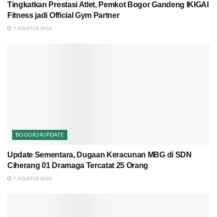
Tingkatkan Prestasi Atlet, Pemkot Bogor Gandeng IKIGAI
Fitness jadi Official Gym Partner
7 AGUSTUS 2026
BOGOR24UPDATE
Update Sementara, Dugaan Keracunan MBG di SDN
Ciherang 01 Dramaga Tercatat 25 Orang
7 AGUSTUS 2026