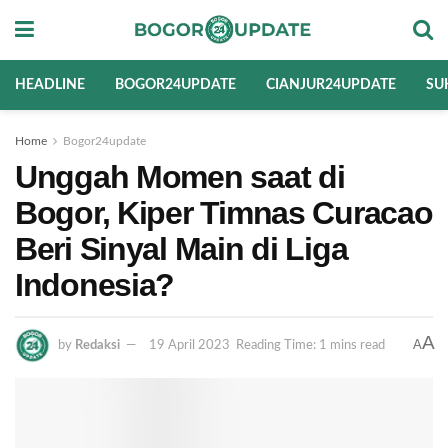
HEADLINE
BOGOR24UPDATE
CIANJUR24UPDATE
SU
Home
Bogor24update
Unggah Momen saat di
Bogor, Kiper Timnas Curacao
Beri Sinyal Main di Liga
Indonesia?
A
A
by
Redaksi
19 April 2023
Reading Time: 1 mins read