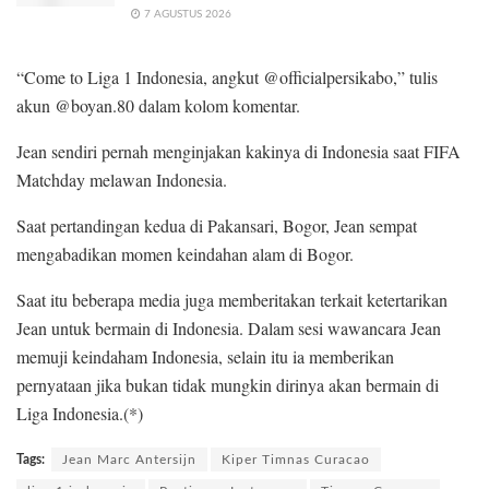
7 AGUSTUS 2026
“Come to Liga 1 Indonesia, angkut @officialpersikabo,” tulis
akun @boyan.80 dalam kolom komentar.
Jean sendiri pernah menginjakan kakinya di Indonesia saat FIFA
Matchday melawan Indonesia.
Saat pertandingan kedua di Pakansari, Bogor, Jean sempat
mengabadikan momen keindahan alam di Bogor.
Saat itu beberapa media juga memberitakan terkait ketertarikan
Jean untuk bermain di Indonesia. Dalam sesi wawancara Jean
memuji keindaham Indonesia, selain itu ia memberikan
pernyataan jika bukan tidak mungkin dirinya akan bermain di
Liga Indonesia.(*)
Tags:
Jean Marc Antersijn
Kiper Timnas Curacao