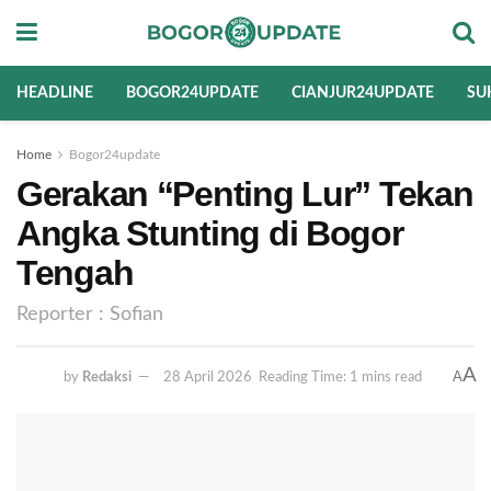
HEADLINE
BOGOR24UPDATE
CIANJUR24UPDATE
SU
Home
Bogor24update
Gerakan “Penting Lur” Tekan
Angka Stunting di Bogor
Tengah
Reporter : Sofian
A
A
by
Redaksi
28 April 2026
Reading Time: 1 mins read