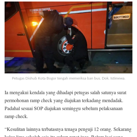
Petugas Dishub Kota Bogor tengah memeriksa ban bus. Dok. Istimewa.
Ia mengakui kendala yang dihadapi petugas salah satunya surat
permohonan ramp check yang diajukan terkadang mendadak.
Padahal sesuai SOP diajukan seminggu sebelum pelaksanaan
ramp check.
“Kesulitan lainnya terbatasnya tenaga penguji 12 orang. Sekarang
kalau lima sekolah saja itu cukup repot juga. Belum lagi yang