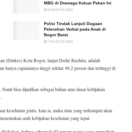
MBG di Dramaga Keluar Pekan Ini
8 AGUSTUS 2026
Polisi Tindak Lanjuti Dugaan
Pelecehan Verbal pada Anak di
Bogor Barat
7 AGUSTUS 2026
tan (Dinkes) Kota Bogor, lanjut Dedie Rachim, adalah
n hanya capaiannya tinggi sekitar 49,2 persen dan tertinggi di
l. Nanti bisa dijadikan sebagai bahan atau dasar kebijakan
.
n kesehatan gratis, kata ia, maka data yang terkumpul akan
nentukan arah kebijakan kesehatan yang tepat.
h dilakukan, bahwa sebanyak 92 persen warga yang mengikuti