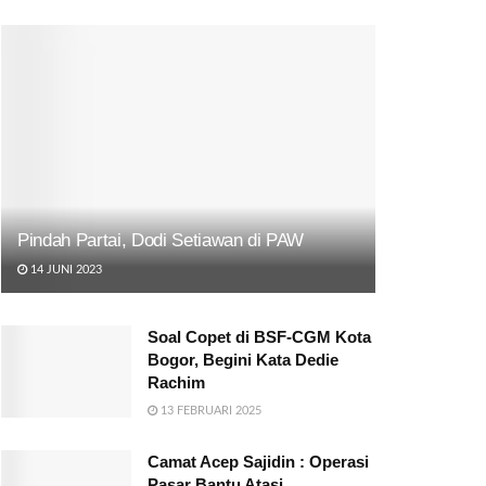
Pindah Partai, Dodi Setiawan di PAW
14 JUNI 2023
Soal Copet di BSF-CGM Kota
Bogor, Begini Kata Dedie
Rachim
13 FEBRUARI 2025
Camat Acep Sajidin : Operasi
Pasar Bantu Atasi