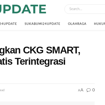
24UPDATE
SUKABUMI24UPDATE
OLAHRAGA
HUKUM
ngkan CKG SMART,
tis Terintegrasi
A
0
A
read