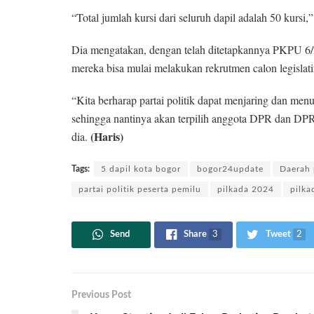
“Total jumlah kursi dari seluruh dapil adalah 50 kursi
Dia mengatakan, dengan telah ditetapkannya PKPU 6/20
mereka bisa mulai melakukan rekrutmen calon legislatif
“Kita berharap partai politik dapat menjaring dan menu
sehingga nantinya akan terpilih anggota DPR dan DPRD
(Haris)
dia.
Tags:
5 dapil kota bogor
bogor24update
Daerah 
partai politik peserta pemilu
pilkada 2024
pilka
Send
Share
3
Tweet
2
Previous Post