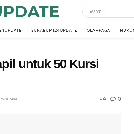
24UPDATE
SUKABUMI24UPDATE
OLAHRAGA
HUKUM
pil untuk 50 Kursi
A
0
A
 mins read