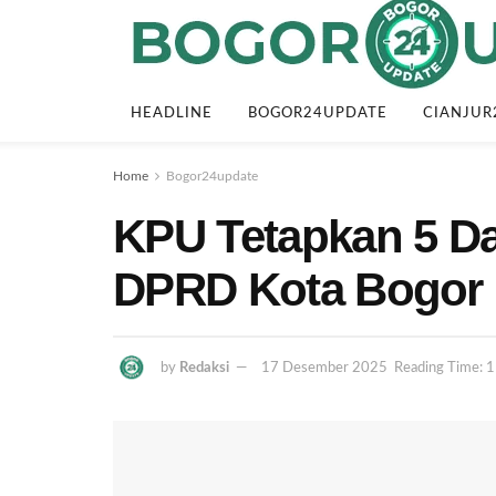
HEADLINE
BOGOR24UPDATE
CIANJUR
Home
Bogor24update
KPU Tetapkan 5 Da
DPRD Kota Bogor
by
Redaksi
17 Desember 2025
Reading Time: 1