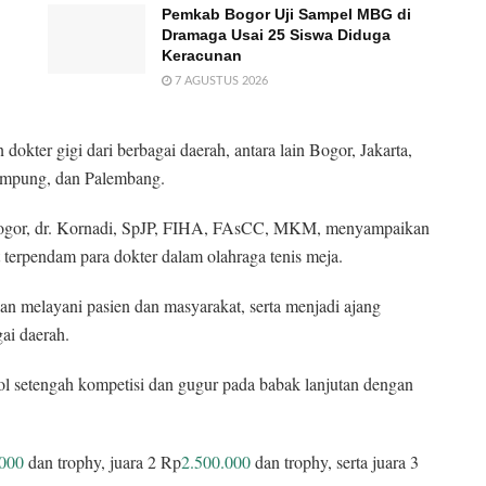
Pemkab Bogor Uji Sampel MBG di
Dramaga Usai 25 Siswa Diduga
Keracunan
7 AGUSTUS 2026
dokter gigi dari berbagai daerah, antara lain Bogor, Jakarta,
ampung, dan Palembang.
ogor, dr. Kornadi, SpJP, FIHA, FAsCC, MKM, menyampaikan
 terpendam para dokter dalam olahraga tenis meja.
ukan melayani pasien dan masyarakat, serta menjadi ajang
gai daerah.
l setengah kompetisi dan gugur pada babak lanjutan dengan
.000
dan trophy, juara 2 Rp
2.500.000
dan trophy, serta juara 3