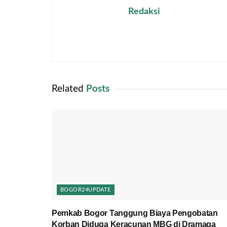
Redaksi
Related
Posts
BOGOR24UPDATE
Pemkab Bogor Tanggung Biaya Pengobatan
Korban Diduga Keracunan MBG di Dramaga