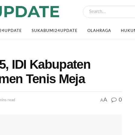
24UPDATE
SUKABUMI24UPDATE
OLAHRAGA
HUKUM
5, IDI Kabupaten
men Tenis Meja
A
0
A
mins read