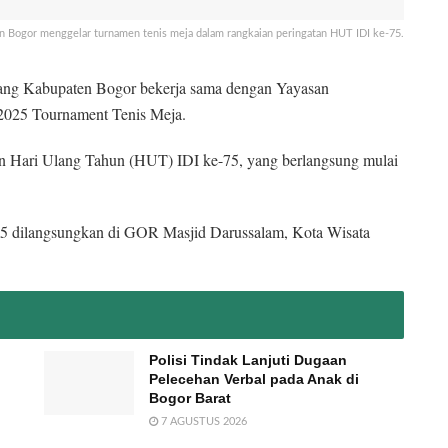
n Bogor menggelar turnamen tenis meja dalam rangkaian peringatan HUT IDI ke-75.
bang Kabupaten Bogor bekerja sama dengan Yayasan
025 Tournament Tenis Meja.
tan Hari Ulang Tahun (HUT) IDI ke-75, yang berlangsung mulai
5 dilangsungkan di GOR Masjid Darussalam, Kota Wisata
Polisi Tindak Lanjuti Dugaan
Pelecehan Verbal pada Anak di
Bogor Barat
7 AGUSTUS 2026