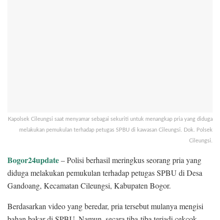
Kapolsek Cileungsi saat menyamar sebagai sekuriti untuk menangkap pria yang diduga
melakukan pemukulan terhadap petugas SPBU di kawasan Cileungsi. Dok. Polsek
Cileungsi.
Bogor24update
– Polisi berhasil meringkus seorang pria yang
diduga melakukan pemukulan terhadap petugas SPBU di Desa
Gandoang, Kecamatan Cileungsi, Kabupaten Bogor.
Berdasarkan video yang beredar, pria tersebut mulanya mengisi
bahan bakar di SPBU. Namun, secara tiba-tiba terjadi cekcok