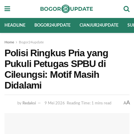
HEADLINE
BOGOR24UPDATE
CIANJUR24UPDATE
SU
Home
Bogor24update
Polisi Ringkus Pria yang
Pukuli Petugas SPBU di
Cileungsi: Motif Masih
Didalami
A
A
by
Redaksi
9 Mei 2026
Reading Time: 1 mins read