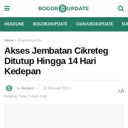
HEADLINE
BOGOR24UPDATE
CIANJUR24UPDATE
SU
Home
Bogor24update
Akses Jembatan Cikreteg
Ditutup Hingga 14 Hari
Kedepan
by
Redaksi
28 Februari 2023
A
A
Reading Time: 1 mins read